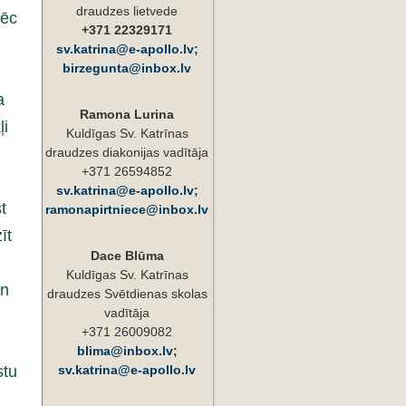
draudzes lietvede
pēc
+371 22329171
sv.katrina@e-apollo.lv
;
birzegunta@inbox.lv
a
Ramona Lurina
ļi
Kuldīgas Sv. Katrīnas
draudzes diakonijas vadītāja
+371 26594852
sv.katrina@e-apollo.lv
;
t
ramonapirtniece@inbox.lv
īt
Dace Blūma
Kuldīgas Sv. Katrīnas
un
draudzes Svētdienas skolas
vadītāja
+371 26009082
blima@inbox.lv
;
stu
sv.katrina@e-apollo.lv