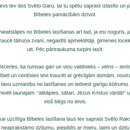
evs tev dos Svēto Garu, lai tu spētu saprast izlasīto un 
Bībeles pamācībām dzīvot.
Neatstājies no Bībeles lasīšanas arī tad, ja esi noguris, j
traucē tālruņa zvani, negaidīti apmeklētāji, ģimenes locek
utt. Pēc pārtraukuma turpini lasīt.
Atceries, ka tumsas gari un viņu valdnieks – velns – ienīs
ībeli un centīsies tevi traucēt ar grēcīgām domām, novirz
tavu uzmanību no lasīšanas un iedvest garīgu kūtrumu.
avēli ļaunajam: “atkāpies, sātan, Jēzus Kristus vārdā!” 
viņš bēgs no tevis.
kai uzcītīga Bībeles lasīšana ļaus tev saprast Svēto Rak
neaprakstāmo dziļumu, piepildīs ar mieru, laimi un dziļu