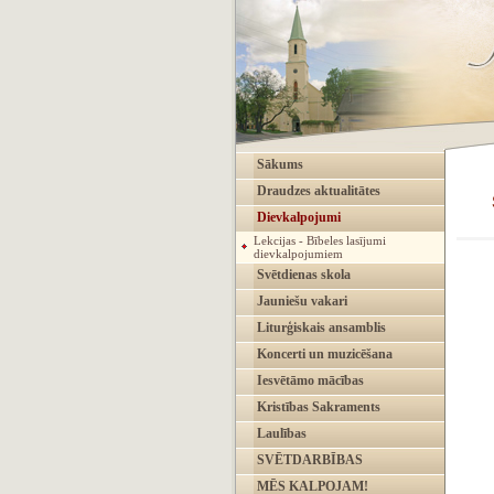
Sākums
Draudzes aktualitātes
Dievkalpojumi
Lekcijas - Bībeles lasījumi
dievkalpojumiem
Svētdienas skola
Jauniešu vakari
Liturģiskais ansamblis
Koncerti un muzicēšana
Iesvētāmo mācības
Kristības Sakraments
Laulības
SVĒTDARBĪBAS
MĒS KALPOJAM!