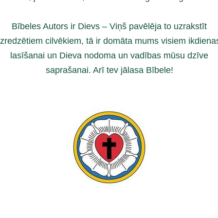
Bībeles Autors ir Dievs – Viņš pavēlēja to uzrakstīt
izredzētiem cilvēkiem, tā ir domāta mums visiem ikdiena
lasīšanai un Dieva nodoma un vadības mūsu dzīve
saprašanai. Arī tev jālasa Bībele!