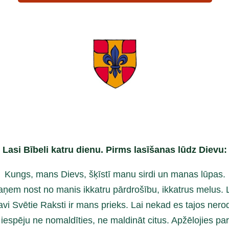
Lasi Bībeli katru dienu. Pirms lasīšanas lūdz Dievu:
Kungs, mans Dievs, šķīstī manu sirdi un manas lūpas.
ņem nost no manis ikkatru pārdrošību, ikkatrus melus. 
avi Svētie Raksti ir mans prieks. Lai nekad es tajos nero
iespēju ne nomaldīties, ne maldināt citus. Apžēlojies par