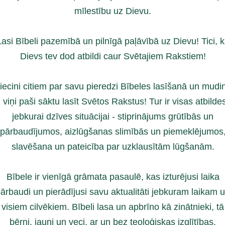
mīlestību uz Dievu.
Lasi Bībeli pazemībā un pilnīgā paļāvībā uz Dievu! Tici, 
Dievs tev dod atbildi caur Svētajiem Rakstiem!
iecini citiem par savu pieredzi Bībeles lasīšanā un mudin
i viņi paši sāktu lasīt Svētos Rakstus! Tur ir visas atbilde
jebkurai dzīves situācijai - stiprinājums grūtībās un
pārbaudījumos, aizlūgšanas slimībās un piemeklējumos
slavēšana un pateicība par uzklausītām lūgšanām.
Bībele ir vienīgā grāmata pasaulē, kas izturējusi laika
ārbaudi un pierādījusi savu aktualitāti jebkuram laikam 
visiem cilvēkiem. Bībeli lasa un apbrīno kā zinātnieki, tā
bērni, jauni un veci, ar un bez teoloģiskas izglītības.