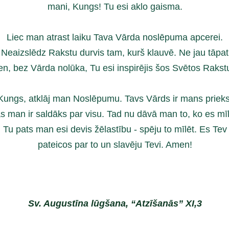
mani, Kungs! Tu esi aklo gaisma.
Liec man atrast laiku Tava Vārda noslēpuma apcerei.
Neaizslēdz Rakstu durvis tam, kurš klauvē. Ne jau tāpat
en, bez Vārda nolūka, Tu esi inspirējis šos Svētos Rakst
Kungs, atklāj man Noslēpumu. Tavs Vārds ir mans prieks
as man ir saldāks par visu. Tad nu dāvā man to, ko es mīl
Tu pats man esi devis žēlastību - spēju to mīlēt. Es Tev
pateicos par to un slavēju Tevi. Amen!
Sv. Augustīna lūgšana, “Atzīšanās” XI,3