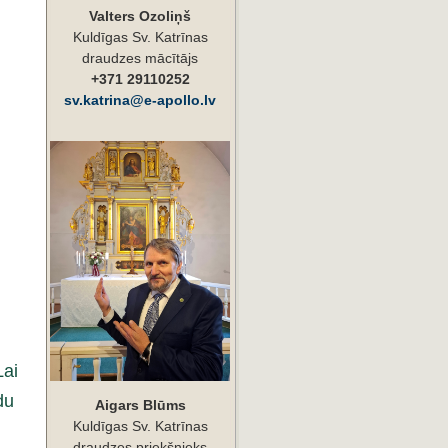
Valters Ozoliņš
Kuldīgas Sv. Katrīnas
draudzes mācītājs
+371 29110252
sv.katrina@e-apollo.lv
Lai
du
Aigars Blūms
Kuldīgas Sv. Katrīnas
draudzes priekšnieks