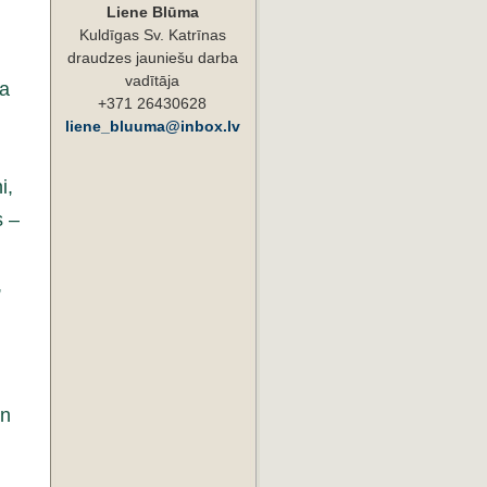
Liene Blūma
Kuldīgas Sv. Katrīnas
draudzes jauniešu darba
vadītāja
ka
+371 26430628
liene_bluuma@inbox.lv
i,
s –
,
un