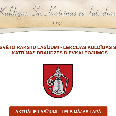
SVĒTO RAKSTU LASĪJUMI - LEKCIJAS KULDĪGAS S
KATRĪNAS DRAUDZES DIEVKALPOJUMOS
AKTUĀLIE LASĪJUMI – LELB MĀJAS LAPĀ