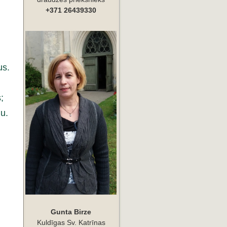
+371 26439330
us.
;
u.
Gunta Birze
Kuldīgas Sv. Katrīnas