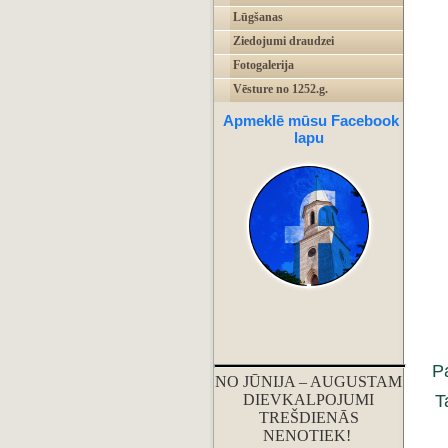
Lūgšanas
Ziedojumi draudzei
Fotogalerija
Vēsture no 1252.g.
Apmeklē mūsu Facebook
lapu
Pa
NO JŪNIJA – AUGUSTAM
T
DIEVKALPOJUMI
TREŠDIENĀS
NENOTIEK!