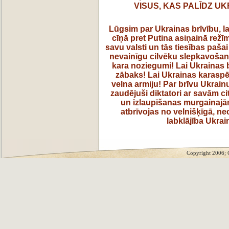
VISUS, KAS PALĪDZ UK
Lūgsim par Ukrainas brīvību, la
cīņā pret Putina asiņainā režī
savu valsti un tās tiesības paša
nevainīgu cilvēku slepkavošana
kara noziegumi! Lai Ukrainas 
zābaks! Lai Ukrainas karaspē
velna armiju! Par brīvu Ukrain
zaudējuši diktatori ar savām c
un izlaupīšanas murgainajām
atbrīvojas no velnišķīgā, ne
labklājība Ukrai
Copyright 2006; 