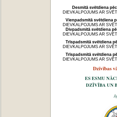
Desmitā
svētdiena pē
DIEVKALPOJUMS AR SVĒTO
Vienpadsmitā svētdiena
p
DIEVKALPOJUMS AR SVĒTO
Divpadsmitā svētdiena
pē
DIEVKALPOJUMS AR SVĒTO
Trīspadsmitā svētdiena
pē
DIEVKALPOJUMS AR SVĒTO
Trīspadsmitā svētdiena
pē
DIEVKALPOJUMS AR SVĒTO
Dzīvības v
ES ESMU NĀCI
DZĪVĪBA UN 
J