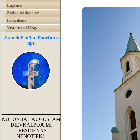
Lūgšanas
Ziedojumi draudzei
Fotogalerija
Vēsture no 1252.g.
Apmeklē mūsu Facebook
lapu
NO JŪNIJA – AUGUSTAM
DIEVKALPOJUMI
TREŠDIENĀS
NENOTIEK!