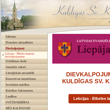
Sākums
Draudzes aktualitātes
Dievkalpojumi
Lekcijas - Bībeles lasījumi
dievkalpojumiem
Svētdienas skola
Jauniešu vakari
DIEVKALPOJUM
Liturģiskais ansamblis
Koncerti un muzicēšana
KULDĪGAS SV. 
Iesvētāmo mācības
Kristības Sakraments
Laulības
Lekcijas - Bībeles 
SVĒTDARBĪBAS
MĒS KALPOJAM!